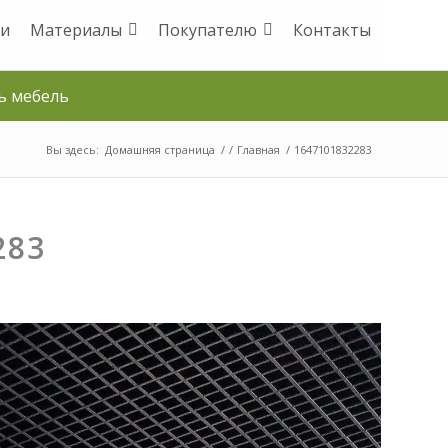
и
Материалы
Покупателю
Контакты
ь мебель
Вы здесь:
Домашняя страница
/
/
Главная
/
1647101832283
283