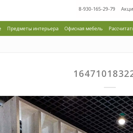
8-930-165-29-79
Акци
е
Предметы интерьера
Офисная мебель
Рассчитат
1647101832