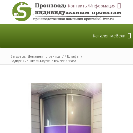
Контакты/Информация
Каталог мебели
Вы здесь:
Домашняя страница
/
/
Шкафы
/
Радиусные шкафы-купе
/
bs7cnH3HNnA