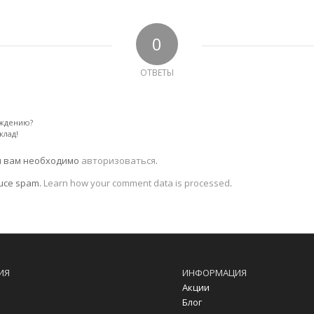
0
ОТВЕТЫ
уждению?
клад!
я вам необходимо
авторизоваться
.
duce spam.
Learn how your comment data is processed
.
ИЯ
ИНФОРМАЦИЯ
Акции
Блог