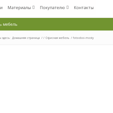
и
Материалы
Покупателю
Контакты
ь мебель
ы здесь:
Домашняя страница
/
/
Офисная мебель
/
fotooboi-mosty