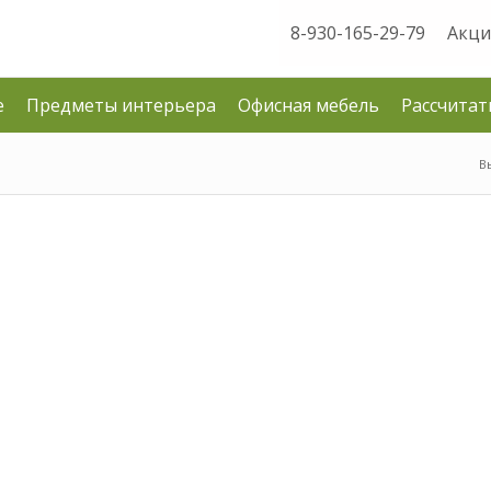
8-930-165-29-79
Акци
е
Предметы интерьера
Офисная мебель
Рассчитат
В