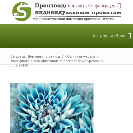
Контакты/Информация
Каталог мебели
Вы здесь:
Домашняя страница
/
/
Офисная мебель
/
stock-photo-photo-illustration-of-abstract-flower-petals-in-
blue-97436...