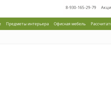
8-930-165-29-79
Акци
е
Предметы интерьера
Офисная мебель
Рассчитат