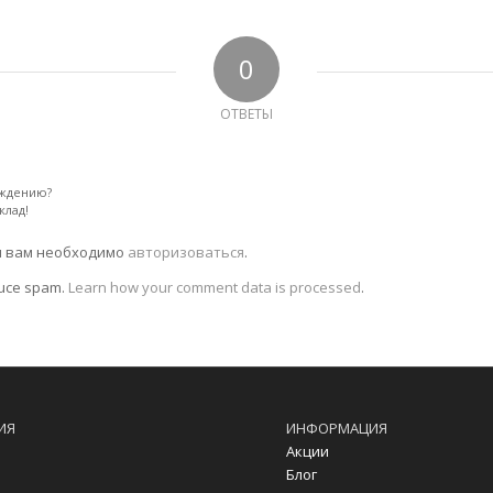
0
ОТВЕТЫ
уждению?
клад!
я вам необходимо
авторизоваться
.
duce spam.
Learn how your comment data is processed
.
ИЯ
ИНФОРМАЦИЯ
Акции
Блог