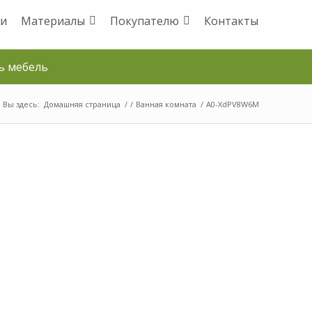
и
Материалы
Покупателю
Контакты
ь мебель
Вы здесь:
Домашняя страница
/
/
Ванная комната
/
A0-XdPV8W6M